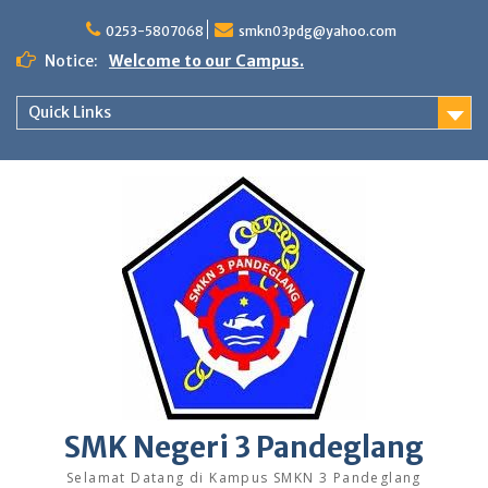
Skip
to
0253-5807068
smkn03pdg@yahoo.com
content
Notice:
Welcome to our Campus.
Quick Links
SMK Negeri 3 Pandeglang
Selamat Datang di Kampus SMKN 3 Pandeglang