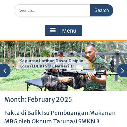
Search
for:
Menu
Kegiatan Latihan Dasar Disiplin
Korp (LDDK) SMK Negeri 3
Pandeglang
Month:
February 2025
Fakta di Balik Isu Pembuangan Makanan
MBG oleh Oknum Taruna/i SMKN 3