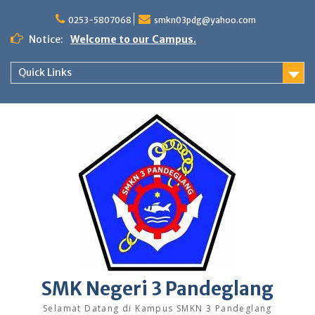
Skip
to
0253-5807068
smkn03pdg@yahoo.com
content
Notice:
Welcome to our Campus.
Quick Links
SMK Negeri 3 Pandeglang
Selamat Datang di Kampus SMKN 3 Pandeglang