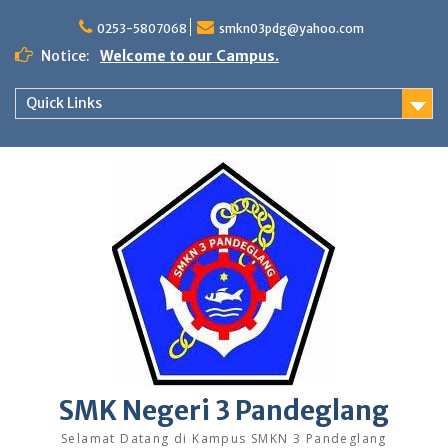
Skip
to
0253-5807068
smkn03pdg@yahoo.com
content
Notice:
Welcome to our Campus.
Quick Links
SMK Negeri 3 Pandeglang
Selamat Datang di Kampus SMKN 3 Pandeglang