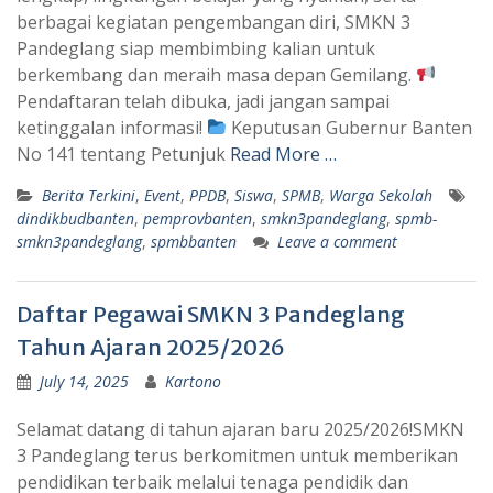
berbagai kegiatan pengembangan diri, SMKN 3
Pandeglang siap membimbing kalian untuk
berkembang dan meraih masa depan Gemilang.
Pendaftaran telah dibuka, jadi jangan sampai
ketinggalan informasi!
Keputusan Gubernur Banten
No 141 tentang Petunjuk
Read More …
Berita Terkini
,
Event
,
PPDB
,
Siswa
,
SPMB
,
Warga Sekolah
dindikbudbanten
,
pemprovbanten
,
smkn3pandeglang
,
spmb-
smkn3pandeglang
,
spmbbanten
Leave a comment
Daftar Pegawai SMKN 3 Pandeglang
Tahun Ajaran 2025/2026
July 14, 2025
Kartono
Selamat datang di tahun ajaran baru 2025/2026!SMKN
3 Pandeglang terus berkomitmen untuk memberikan
pendidikan terbaik melalui tenaga pendidik dan