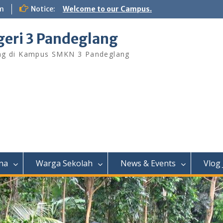
m
Notice:
Welcome to our Campus.
eri 3 Pandeglang
ng di Kampus SMKN 3 Pandeglang
na
Warga Sekolah
News & Events
Vlog