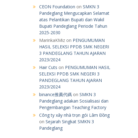
CEON Foundation
on
SMKN 3
Pandeglang Mengucapkan Selamat
atas Pelantikan Bupati dan Wakil
Bupati Pandeglang Periode Tahun
2025-2030
MarinkaKMiz
on
PENGUMUMAN
HASIL SELEKSI PPDB SMK NEGERI
3 PANDEGLANG TAHUN AJARAN
2023/2024
Hair Cuts
on
PENGUMUMAN HASIL
SELEKSI PPDB SMK NEGERI 3
PANDEGLANG TAHUN AJARAN
2023/2024
binance推薦代碼
on
SMKN 3
Pandeglang adakan Sosialisasi dan
Pengembangan Teaching Factory
Công ty xây nhà trọn gói Lâm Đồng
on
Sejarah Singkat SMKN 3
Pandeglang