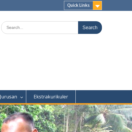
Quick Links
Search
for:
 Jurusan
Ekstrakurikuler