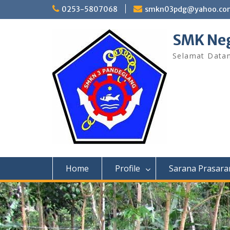
Skip
0253-5807068
smkn03pdg@yahoo.co
to
content
SMK Neg
Selamat Data
Home
Profile
Sarana Prasara