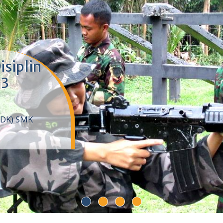
isiplin
 3
DDK) SMK