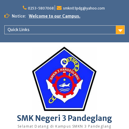
Skip
to
0253-5807068
smkn03pdg@yahoo.com
content
Notice:
Welcome to our Campus.
Quick Links
SMK Negeri 3 Pandeglang
Selamat Datang di Kampus SMKN 3 Pandeglang