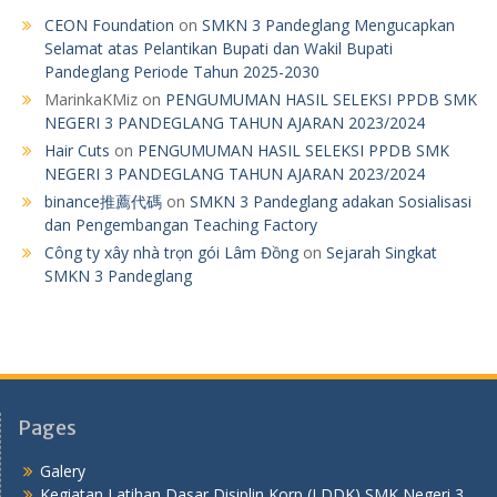
CEON Foundation
on
SMKN 3 Pandeglang Mengucapkan
Selamat atas Pelantikan Bupati dan Wakil Bupati
Pandeglang Periode Tahun 2025-2030
MarinkaKMiz
on
PENGUMUMAN HASIL SELEKSI PPDB SMK
NEGERI 3 PANDEGLANG TAHUN AJARAN 2023/2024
Hair Cuts
on
PENGUMUMAN HASIL SELEKSI PPDB SMK
NEGERI 3 PANDEGLANG TAHUN AJARAN 2023/2024
binance推薦代碼
on
SMKN 3 Pandeglang adakan Sosialisasi
dan Pengembangan Teaching Factory
Công ty xây nhà trọn gói Lâm Đồng
on
Sejarah Singkat
SMKN 3 Pandeglang
Pages
Galery
Kegiatan Latihan Dasar Disiplin Korp (LDDK) SMK Negeri 3