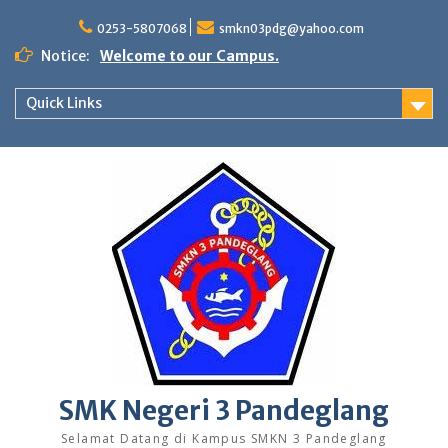
Skip
to
0253-5807068
smkn03pdg@yahoo.com
content
Notice:
Welcome to our Campus.
Quick Links
SMK Negeri 3 Pandeglang
Selamat Datang di Kampus SMKN 3 Pandeglang