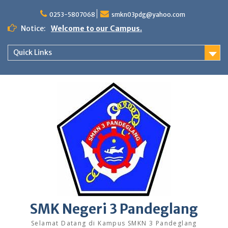
Skip
to
0253-5807068
smkn03pdg@yahoo.com
content
Notice:
Welcome to our Campus.
Quick Links
SMK Negeri 3 Pandeglang
Selamat Datang di Kampus SMKN 3 Pandeglang