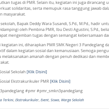
utkan tugas di PMR. Selain itu, kegiatan ini juga diranca
kuat solidaritas, serta memupuk rasa tanggung jawab dal
 masyarakat.
 sekolah, Bapak Deddy Wara Susandi, S.Pd., M.Pd., hadir u
Didampingi oleh Pembina PMR, Ibu Desti Agustini, S.Pd., b
apat mengemban tugas dengan semangat kebersamaan dan m
i kegiatan ini, diharapkan PMR SMK Negeri 3 Pandeglang d
ktif dalam kegiatan sosial dan kemanusiaan. Semoga peng
melaksanakan amanah dengan penuh dedikasi dan memberik
akat.
Sosial Sekolah
[Klik Disini]
Sosial Ekstrakurikuler PMR
[Klik Disini]
3pandeglang #pmr #pmr_smkn3pandeglang
a Terkini
,
Ekstrakurikuler
,
Event
,
Siswa
,
Warga Sekolah