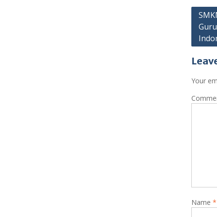
Post
SMKN
Guru
navig
Indo
Leave
Your ema
Comme
Name
*