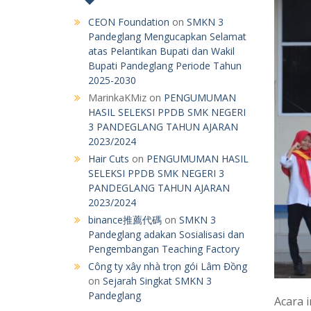
CEON Foundation
on
SMKN 3
Pandeglang Mengucapkan Selamat
atas Pelantikan Bupati dan Wakil
Bupati Pandeglang Periode Tahun
2025-2030
MarinkaKMiz
on
PENGUMUMAN
HASIL SELEKSI PPDB SMK NEGERI
3 PANDEGLANG TAHUN AJARAN
2023/2024
Hair Cuts
on
PENGUMUMAN HASIL
SELEKSI PPDB SMK NEGERI 3
PANDEGLANG TAHUN AJARAN
2023/2024
binance推薦代碼
on
SMKN 3
Pandeglang adakan Sosialisasi dan
Pengembangan Teaching Factory
Công ty xây nhà trọn gói Lâm Đồng
on
Sejarah Singkat SMKN 3
Pandeglang
Acara 