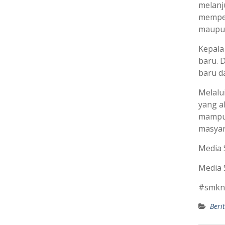
melanj
memper
maupun
Kepala
baru. 
baru d
Melalu
yang a
mampu 
masyar
Media 
Media 
#smkn
Berit