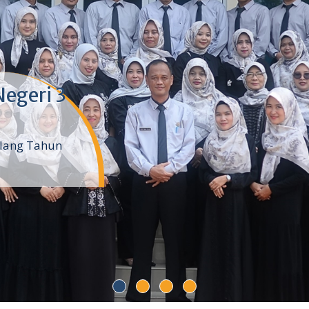
egeri 3
glang Tahun