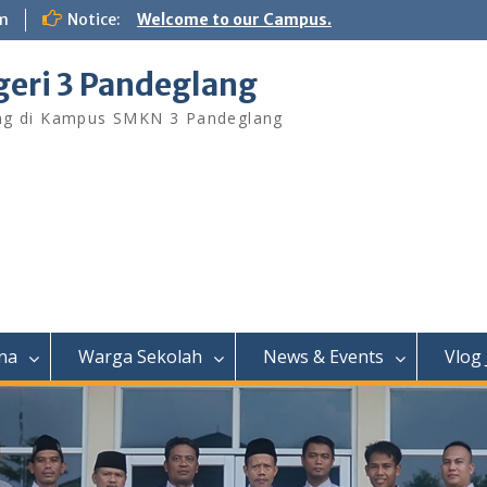
m
Notice:
Welcome to our Campus.
eri 3 Pandeglang
ng di Kampus SMKN 3 Pandeglang
na
Warga Sekolah
News & Events
Vlog