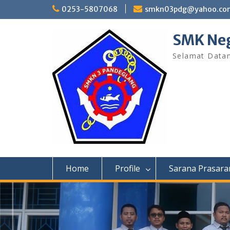
Skip
0253-5807068
smkn03pdg@yahoo.co
to
content
SMK Neg
Selamat Data
Home
Profile
Sarana Prasara