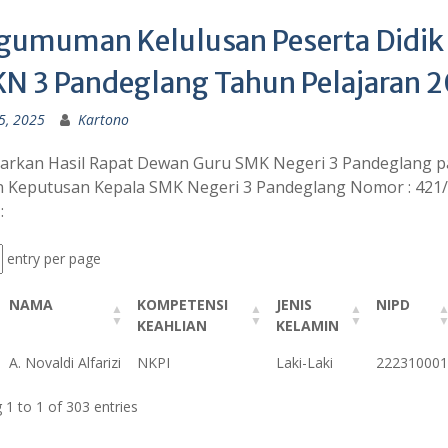
gumuman Kelulusan Peserta Didik K
N 3 Pandeglang Tahun Pelajaran 
5, 2025
Kartono
arkan Hasil Rapat Dewan Guru SMK Negeri 3 Pandeglang pa
 Keputusan Kepala SMK Negeri 3 Pandeglang Nomor : 421
:
entry per page
NAMA
KOMPETENSI
JENIS
NIPD
KEAHLIAN
KELAMIN
NAMA
KOMPETENSI
JENIS
NIPD
A. Novaldi Alfarizi
NKPI
Laki-Laki
222310001
KEAHLIAN
KELAMIN
1 to 1 of 303 entries