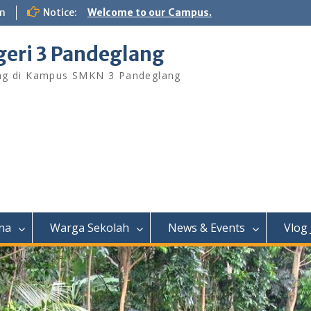
m
Notice:
Welcome to our Campus.
eri 3 Pandeglang
ng di Kampus SMKN 3 Pandeglang
na
Warga Sekolah
News & Events
Vlog