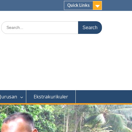
Quick Links
Search
for:
 Jurusan
Ekstrakurikuler