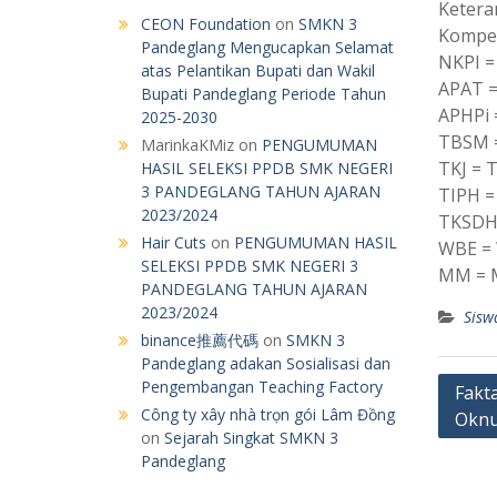
Ketera
CEON Foundation
on
SMKN 3
Kompet
Pandeglang Mengucapkan Selamat
NKPI =
atas Pelantikan Bupati dan Wakil
APAT =
Bupati Pandeglang Periode Tahun
APHPi 
2025-2030
TBSM =
MarinkaKMiz
on
PENGUMUMAN
TKJ = 
HASIL SELEKSI PPDB SMK NEGERI
3 PANDEGLANG TAHUN AJARAN
TIPH =
2023/2024
TKSDH 
Hair Cuts
on
PENGUMUMAN HASIL
WBE = 
SELEKSI PPDB SMK NEGERI 3
MM = M
PANDEGLANG TAHUN AJARAN
2023/2024
Sisw
binance推薦代碼
on
SMKN 3
Pandeglang adakan Sosialisasi dan
Post
Pengembangan Teaching Factory
Fakt
Công ty xây nhà trọn gói Lâm Đồng
Oknu
navig
on
Sejarah Singkat SMKN 3
Pandeglang