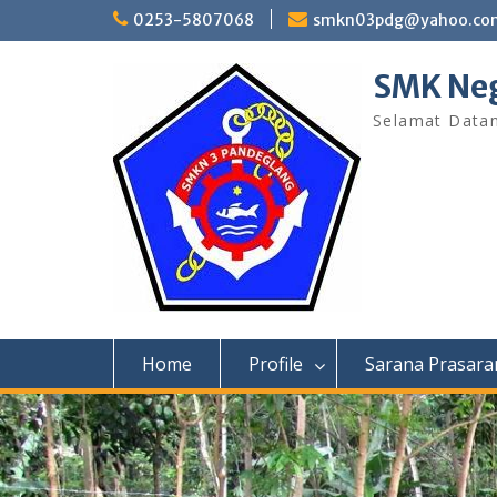
Skip
0253-5807068
smkn03pdg@yahoo.co
to
content
SMK Neg
Selamat Data
Home
Profile
Sarana Prasara