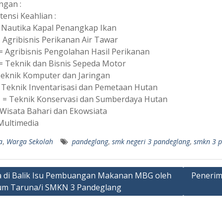
ngan :
ensi Keahlian :
 Nautika Kapal Penangkap Ikan
 Agribisnis Perikanan Air Tawar
= Agribisnis Pengolahan Hasil Perikanan
 Teknik dan Bisnis Sepeda Motor
Teknik Komputer dan Jaringan
 Teknik Inventarisasi dan Pemetaan Hutan
= Teknik Konservasi dan Sumberdaya Hutan
Wisata Bahari dan Ekowsiata
ultimedia
a
,
Warga Sekolah
pandeglang
,
smk negeri 3 pandeglang
,
smkn 3 p
a di Balik Isu Pembuangan Makanan MBG oleh
Penerim
m Taruna/i SMKN 3 Pandeglang
ation