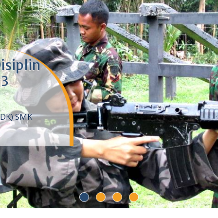
isiplin
 3
DDK) SMK