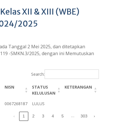
elas XII & XIII (WBE)
2024/2025
da Tanggal 2 Mei 2025, dan ditetapkan
/119 -SMKN.3/2025, dengan ini Memutuskan
Search:
NISN
STATUS
KETERANGAN
KELULUSAN
NISN
STATUS
KETERANGAN
0067268187
LULUS
KELULUSAN
…
‹
1
2
3
4
5
303
›