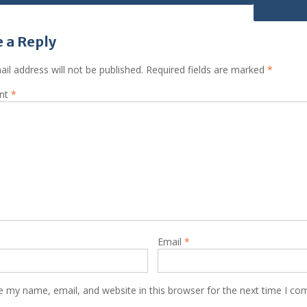
 a Reply
il address will not be published.
Required fields are marked
*
nt
*
Email
*
e my name, email, and website in this browser for the next time I c