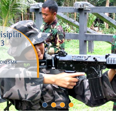
isiplin
 3
DDK) SMK