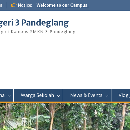
m
Notice:
Welcome to our Campus.
eri 3 Pandeglang
ng di Kampus SMKN 3 Pandeglang
na
Warga Sekolah
News & Events
Vlog