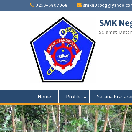
Skip
0253-5807068
smkn03pdg@yahoo.co
to
content
SMK Neg
Selamat Data
Home
Profile
Sarana Prasara