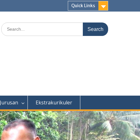
Quick Links
Search
for:
 Jurusan
Ekstrakurikuler