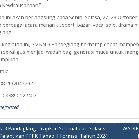
a Kewirausahaan.”
an ini akan berlangsung pada Senin–Selasa, 27–28 Oktober
 berbagai acara menarik seperti bazar, vocal solo, drama 
lang.
i kegiatan ini, SMKN 3 Pandeglang berharap dapat memperer
h sekaligus menjadi wadah bagi generasi muda untuk menge
mpinan.
ak:
 083132043702
– 083890122407
tegorized
 3 Pandeglang Ucapkan Selamat dan Sukses
WADIR
 Pelantikan PPPK Tahap II Formasi Tahun 2024
ation