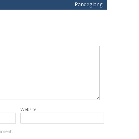
Pandeglang
Website
omment.