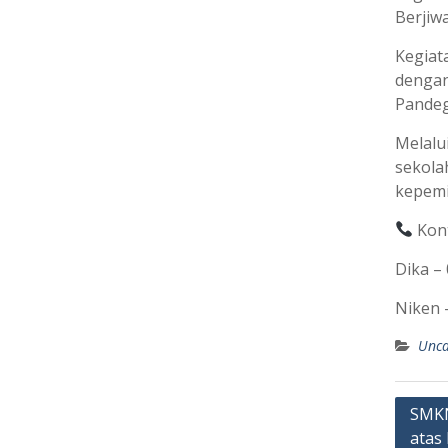
Berjiw
Kegiat
dengan
Pandeg
Melalu
sekola
kepemi
Kont
Dika –
Niken 
Unca
Post
SMKN
atas
navig