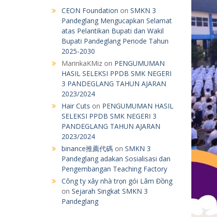
CEON Foundation
on
SMKN 3
Pandeglang Mengucapkan Selamat
atas Pelantikan Bupati dan Wakil
Bupati Pandeglang Periode Tahun
2025-2030
MarinkaKMiz
on
PENGUMUMAN
HASIL SELEKSI PPDB SMK NEGERI
3 PANDEGLANG TAHUN AJARAN
2023/2024
Hair Cuts
on
PENGUMUMAN HASIL
SELEKSI PPDB SMK NEGERI 3
PANDEGLANG TAHUN AJARAN
2023/2024
binance推薦代碼
on
SMKN 3
Pandeglang adakan Sosialisasi dan
Pengembangan Teaching Factory
Công ty xây nhà trọn gói Lâm Đồng
on
Sejarah Singkat SMKN 3
Pandeglang