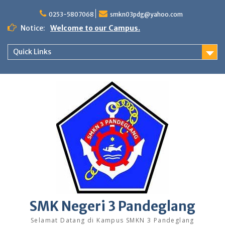
Skip
to
0253-5807068
smkn03pdg@yahoo.com
content
Notice:
Welcome to our Campus.
Quick Links
SMK Negeri 3 Pandeglang
Selamat Datang di Kampus SMKN 3 Pandeglang