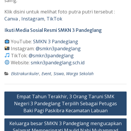
saing.
Klik disini untuk melihat foto putra putri tersebut :
Canva
,
Instagram
,
TikTok
Ikuti Media Sosial Resmi SMKN 3 Pandeglang
YouTube:
SMKN 3 Pandeglang
Instagram:
@smkn3pandeglang
TikTok:
@smkn3pandeglang
Website:
smkn3pandeglang.sch.id
Ekstrakurikuler
,
Event
,
Siswa
,
Warga Sekolah
Post
Empat Tahun Terakhir, 3 Orang Taruni SMK
navigation
Negeri 3 Pandeglang Terpilih Sebagai Petugas
Baki Pagi Paskibra Kecamatan Labuan
Keluarga besar SMKN 3 Pandeglang mengucapkan
Selamat Memperingati Maulid Nabi Muhammad