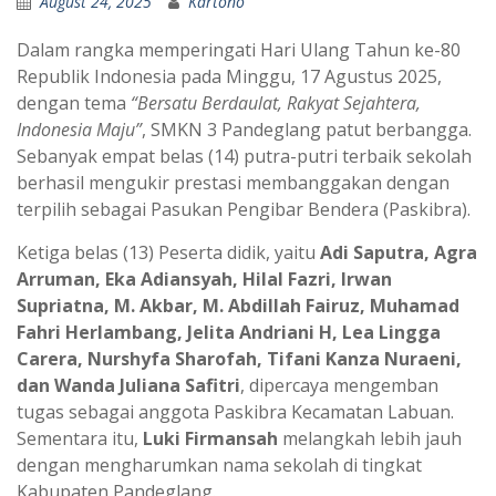
August 24, 2025
Kartono
Dalam rangka memperingati Hari Ulang Tahun ke-80
Republik Indonesia pada Minggu, 17 Agustus 2025,
dengan tema
“Bersatu Berdaulat, Rakyat Sejahtera,
Indonesia Maju”
, SMKN 3 Pandeglang patut berbangga.
Sebanyak empat belas (14) putra-putri terbaik sekolah
berhasil mengukir prestasi membanggakan dengan
terpilih sebagai Pasukan Pengibar Bendera (Paskibra).
Ketiga belas (13) Peserta didik, yaitu
Adi Saputra, Agra
Arruman, Eka Adiansyah, Hilal Fazri, Irwan
Supriatna, M. Akbar, M. Abdillah Fairuz, Muhamad
Fahri Herlambang, Jelita Andriani H, Lea Lingga
Carera, Nurshyfa Sharofah, Tifani Kanza Nuraeni,
dan Wanda Juliana Safitri
, dipercaya mengemban
tugas sebagai anggota Paskibra Kecamatan Labuan.
Sementara itu,
Luki Firmansah
melangkah lebih jauh
dengan mengharumkan nama sekolah di tingkat
Kabupaten Pandeglang.