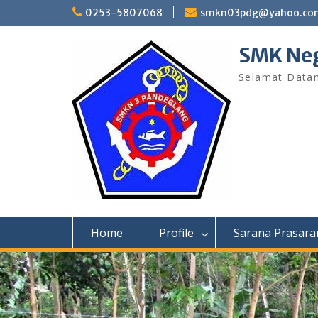
Skip
0253-5807068
smkn03pdg@yahoo.co
to
content
SMK Neg
Selamat Data
Home
Profile
Sarana Prasara