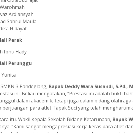
a Warohmah
waz Ardiansyah
ad Sahrul Maula
ika Hidayat
ali Perak
h Ibnu Hady
ali Perunggu
 Yunita
 SMKN 3 Pandeglang,
Bapak Deddy Wara Susandi, S.Pd., M
estasi ini. Beliau mengatakan, “Prestasi ini adalah bukti b
unggul dalam akademik, tetapi juga dalam bidang olahraga d
 perjuangan para atlet Tapak Suci yang telah mengharumk
ara itu, Wakil Kepala Sekolah Bidang Ketarunaan,
Bapak Wa
nya. “Kami sangat mengapresiasi kerja keras para atlet da