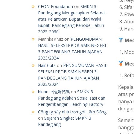
CEON Foundation
on
SMKN 3
Sif
Pandeglang Mengucapkan Selamat
Faw
atas Pelantikan Bupati dan Wakil
Ahm
Bupati Pandeglang Periode Tahun
Hand
2025-2030
MarinkaKMiz
on
PENGUMUMAN
Med
HASIL SELEKSI PPDB SMK NEGERI
3 PANDEGLANG TAHUN AJARAN
Moc
2023/2024
Med
Hair Cuts
on
PENGUMUMAN HASIL
SELEKSI PPDB SMK NEGERI 3
Refa
PANDEGLANG TAHUN AJARAN
2023/2024
Kepala
binance推薦代碼
on
SMKN 3
atas pr
Pandeglang adakan Sosialisasi dan
hanya 
Pengembangan Teaching Factory
dengan
Công ty xây nhà trọn gói Lâm Đồng
on
Sejarah Singkat SMKN 3
Sement
Pandeglang
bangga