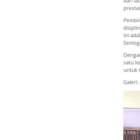
dari la
prestas
Pembin
disipl
ini ada
Semoga
Dengan
satu k
untuk t
Galeri :