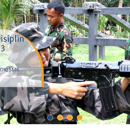
isiplin
 3
DDK) SMK