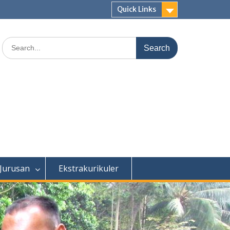
Quick Links
Search
for:
 Jurusan
Ekstrakurikuler