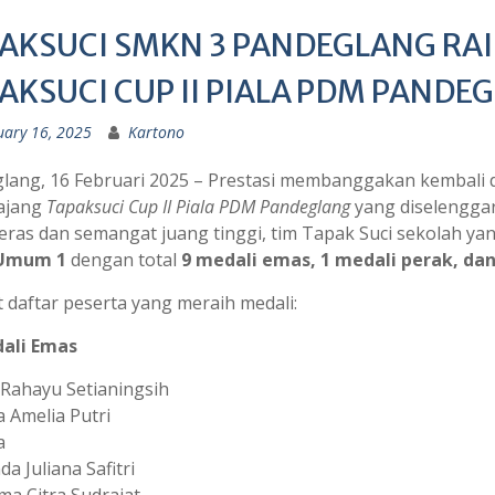
AKSUCI SMKN 3 PANDEGLANG RAI
AKSUCI CUP II PIALA PDM PANDE
uary 16, 2025
Kartono
lang, 16 Februari 2025 – Prestasi membanggakan kembali 
ajang
Tapaksuci Cup II Piala PDM Pandeglang
yang diselengga
keras dan semangat juang tinggi, tim Tapak Suci sekolah ya
 Umum 1
dengan total
9 medali emas, 1 medali perak, da
t daftar peserta yang meraih medali:
ali Emas
i Rahayu Setianingsih
a Amelia Putri
a
a Juliana Safitri
a Citra Sudrajat