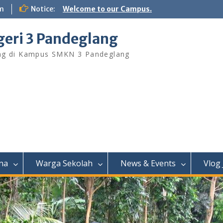
m
Notice:
Welcome to our Campus.
eri 3 Pandeglang
ng di Kampus SMKN 3 Pandeglang
na
Warga Sekolah
News & Events
Vlog