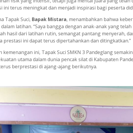
tihan fisik yang intensif, tetapi juga mental juara yang tel
i ini terus meningkat dan menjadi inspirasi bagi peserta didi
a Tapak Suci,
Bapak Mistara
, menambahkan bahwa keberhas
in dalam latihan. “Saya bangga dengan anak-anak yang tela
lah hasil dari latihan rutin, semangat pantang menyerah, d
 prestasi ini dapat terus dipertahankan dan ditingkatkan.”
 kemenangan ini, Tapak Suci SMKN 3 Pandeglang semakin 
ekuatan utama dalam dunia pencak silat di Kabupaten Pande
erus berprestasi di ajang-ajang berikutnya.