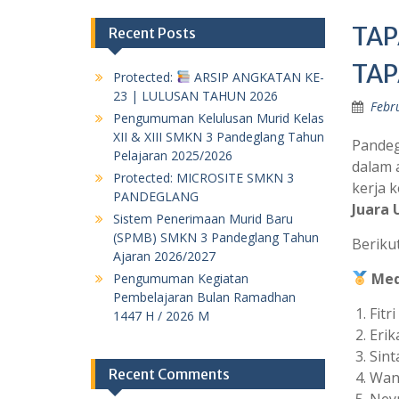
TAP
Recent Posts
TAP
Protected:
ARSIP ANGKATAN KE-
23 | LULUSAN TAHUN 2026
Febr
Pengumuman Kelulusan Murid Kelas
XII & XIII SMKN 3 Pandeglang Tahun
Pandeg
Pelajaran 2025/2026
dalam 
Protected: MICROSITE SMKN 3
kerja 
PANDEGLANG
Juara
Sistem Penerimaan Murid Baru
(SPMB) SMKN 3 Pandeglang Tahun
Beriku
Ajaran 2026/2027
Med
Pengumuman Kegiatan
Pembelajaran Bulan Ramadhan
Fitr
1447 H / 2026 M
Erik
Sint
Recent Comments
Wand
Neym