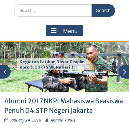
Search
for:
Menu
Kegiatan Latihan Dasar Disiplin
Korp (LDDK) SMK Negeri 3
Pandeglang
Alumni 2017 NKPI Mahasiswa Beasiswa
Penuh D4.STP Negeri Jakarta
January 24, 2018
Ahmad Yunus