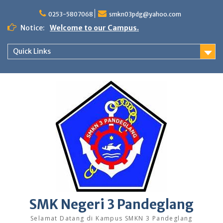
Skip
to
0253-5807068
smkn03pdg@yahoo.com
content
Notice:
Welcome to our Campus.
Quick Links
SMK Negeri 3 Pandeglang
Selamat Datang di Kampus SMKN 3 Pandeglang