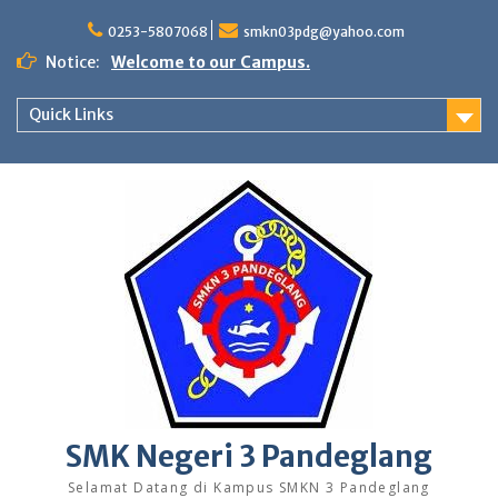
Skip
to
0253-5807068
smkn03pdg@yahoo.com
content
Notice:
Welcome to our Campus.
Quick Links
SMK Negeri 3 Pandeglang
Selamat Datang di Kampus SMKN 3 Pandeglang