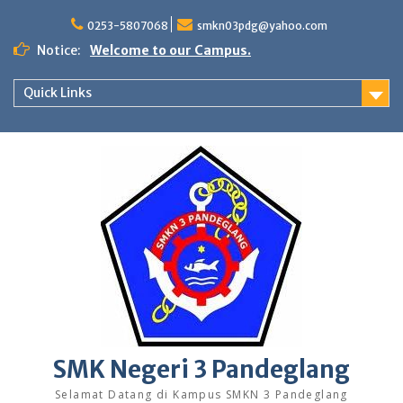
Skip
to
0253-5807068
smkn03pdg@yahoo.com
content
Notice:
Welcome to our Campus.
Quick Links
SMK Negeri 3 Pandeglang
Selamat Datang di Kampus SMKN 3 Pandeglang