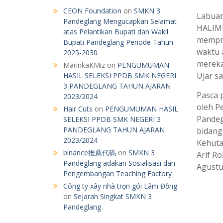
CEON Foundation
on
SMKN 3
Labua
Pandeglang Mengucapkan Selamat
HALIMU
atas Pelantikan Bupati dan Wakil
mempro
Bupati Pandeglang Periode Tahun
waktu 
2025-2030
mereka
MarinkaKMiz
on
PENGUMUMAN
Ujar s
HASIL SELEKSI PPDB SMK NEGERI
3 PANDEGLANG TAHUN AJARAN
Pasca p
2023/2024
oleh P
Hair Cuts
on
PENGUMUMAN HASIL
Pandeg
SELEKSI PPDB SMK NEGERI 3
PANDEGLANG TAHUN AJARAN
bidang
2023/2024
Kehuta
binance推薦代碼
on
SMKN 3
Arif R
Pandeglang adakan Sosialisasi dan
Agustu
Pengembangan Teaching Factory
Công ty xây nhà trọn gói Lâm Đồng
on
Sejarah Singkat SMKN 3
Pandeglang