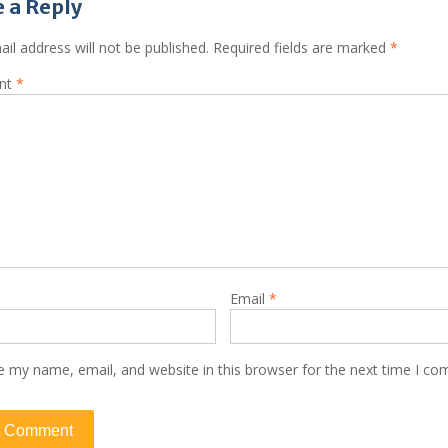
 a Reply
il address will not be published.
Required fields are marked
*
nt
*
Email
*
e my name, email, and website in this browser for the next time I c