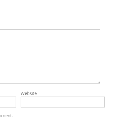
Website
omment.