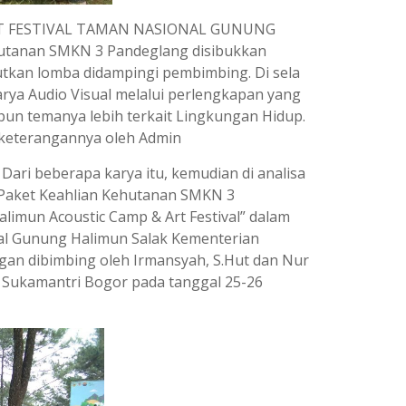
ART FESTIVAL TAMAN NASIONAL GUNUNG
hutanan SMKN 3 Pandeglang disibukkan
utkan lomba didampingi pembimbing. Di sela
rya Audio Visual melalui perlengkapan yang
apun temanya lebih terkait Lingkungan Hidup.
a keterangannya oleh Admin
 Dari beberapa karya itu, kemudian di analisa
 Paket Keahlian Kehutanan SMKN 3
alimun Acoustic Camp & Art Festival” dalam
al Gunung Halimun Salak Kementerian
gan dibimbing oleh Irmansyah, S.Hut dan Nur
n Sukamantri Bogor pada tanggal 25-26