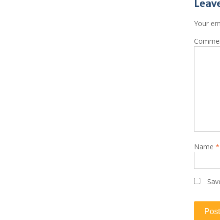
Leave
Your ema
Comme
Name
*
Sav