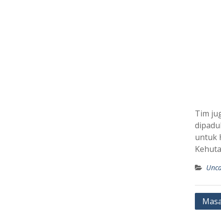
Tim ju
dipadu
untuk 
Kehuta
Unca
Post
Masa
navig