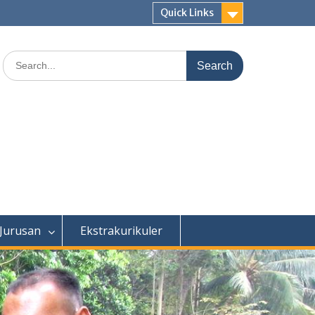
Quick Links
Search
for:
 Jurusan
Ekstrakurikuler