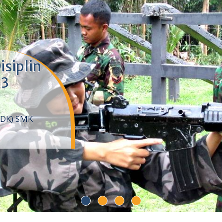
isiplin
 3
DDK) SMK