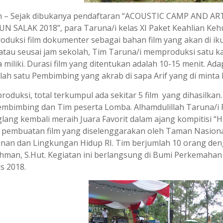
n – Sejak dibukanya pendaftaran “ACOUSTIC CAMP AND 
N SALAK 2018”, para Taruna/i kelas XI Paket Keahlian Ke
duksi film dokumenter sebagai bahan film yang akan di ik
atau seusai jam sekolah, Tim Taruna/i memproduksi satu ka
 miliki. Durasi film yang ditentukan adalah 10-15 menit. Ad
alah satu Pembimbing yang akrab di sapa Arif yang di mint
roduksi, total terkumpul ada sekitar 5 film yang dihasilkan.
embimbing dan Tim peserta Lomba. Alhamdulillah Taruna/i
lang kembali meraih Juara Favorit dalam ajang kompitisi “H
 pembuatan film yang diselenggarakan oleh Taman Nasion
nan dan Lingkungan Hidup RI. Tim berjumlah 10 orang den
ohman, S.Hut. Kegiatan ini berlangsung di Bumi Perkemaha
s 2018.