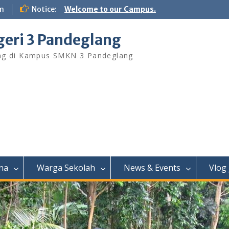
m
Notice:
Welcome to our Campus.
eri 3 Pandeglang
ng di Kampus SMKN 3 Pandeglang
na
Warga Sekolah
News & Events
Vlog