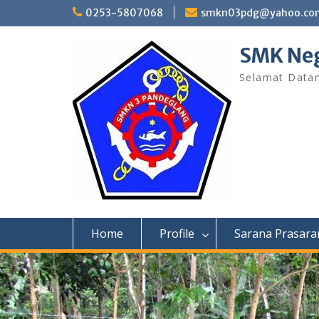
Skip
0253-5807068
smkn03pdg@yahoo.co
to
content
SMK Neg
Selamat Data
Home
Profile
Sarana Prasara