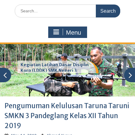
Search
for:
Menu
Kegiatan Latihan Dasar Disiplin
Korp (LDDK) SMK Negeri 3
Pandeglang
Pengumuman Kelulusan Taruna Taruni
SMKN 3 Pandeglang Kelas XII Tahun
2019