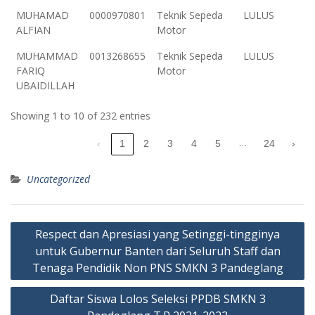
MUHAMAD
0000970801
Teknik Sepeda
LULUS
ALFIAN
Motor
MUHAMMAD
0013268655
Teknik Sepeda
LULUS
FARIQ
Motor
UBAIDILLAH
Showing 1 to 10 of 232 entries
…
‹
1
2
3
4
5
24
›
Uncategorized
Post
Respect dan Apresiasi yang Setinggi-tingginya
navigation
untuk Gubernur Banten dari Seluruh Staff dan
Tenaga Pendidik Non PNS SMKN 3 Pandeglang
Daftar Siswa Lolos Seleksi PPDB SMKN 3