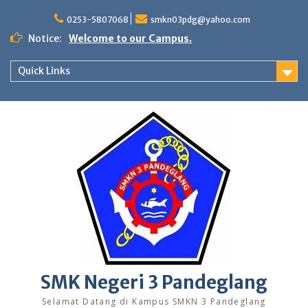
Skip
to
0253-5807068
smkn03pdg@yahoo.com
content
Notice:
Welcome to our Campus.
Quick Links
SMK Negeri 3 Pandeglang
Selamat Datang di Kampus SMKN 3 Pandeglang