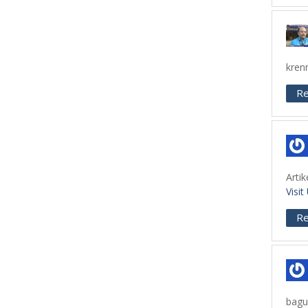
kren
Re
Artik
Visit
Re
bagus