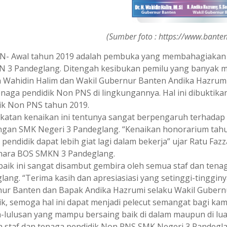
(Sumber foto : https://www.banten
- Awal tahun 2019 adalah pembuka yang membahagiakan b
N 3 Pandeglang. Ditengah kesibukan pemilu yang banyak m
 Wahidin Halim dan Wakil Gubernur Banten Andika Hazrum
enaga pendidik Non PNS di lingkungannya. Hal ini dibukti
ik Non PNS tahun 2019.
katan kenaikan ini tentunya sangat berpengaruh terhadap 
ngan SMK Negeri 3 Pandeglang. “Kenaikan honorarium tahu
pendidik dapat lebih giat lagi dalam bekerja” ujar Ratu Faz
ara BOS SMKN 3 Pandeglang.
baik ini sangat disambut gembira oleh semua staf dan tena
lang. “Terima kasih dan apresiasiasi yang setinggi-tinggin
ur Banten dan Bapak Andika Hazrumi selaku Wakil Gubern
ik, semoga hal ini dapat menjadi pelecut semangat bagi ka
n-lulusan yang mampu bersaing baik di dalam maupun di luar
h staf dan tenaga pendidik Non PNS SMK Negeri 3 Pandegla