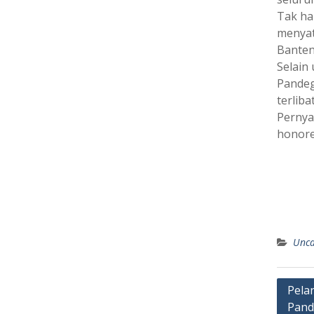
Tak ha
menyat
Banten
Selain
Pandeg
terliba
Pernya
honore
Unca
Post
Pela
Pand
navig