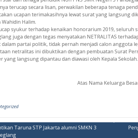
nya terucap secara lisan, perwakilan beberapa tenaga pe
akan ucapan terimakasihnya lewat surat yang langsung di
 Wahidin Halim.
 ucap syukur terhadap kenaikan honorarium 2019, seluruh 
lang juga dengan tegas menyatakan NETRALITAS terhadap 
t dalam partai politik, tidak pernah menjadi calon anggota leg
taan netralitas ini dibuktikan dengan pembuatan Surat Per
r yang langsung dipantau dan diawasi oleh Kepala Sekolah.
Atas Nama Keluarga Besa
tegorized
ntikan Taruna STP Jakarta alumni SMKN 3
Pen
eglang
ation