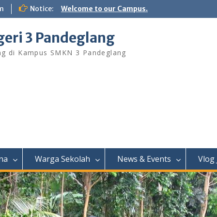
m
Notice:
Welcome to our Campus.
eri 3 Pandeglang
ng di Kampus SMKN 3 Pandeglang
na
Warga Sekolah
News & Events
Vlog