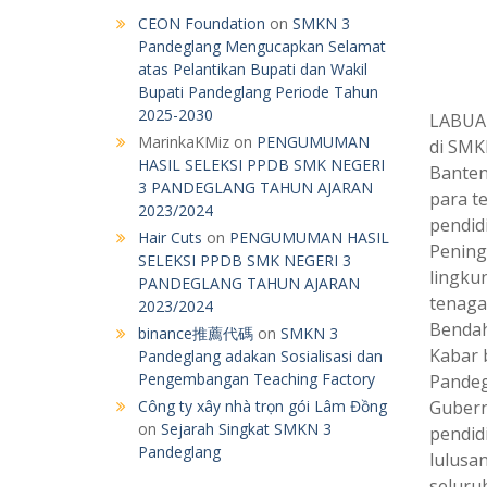
CEON Foundation
on
SMKN 3
Pandeglang Mengucapkan Selamat
atas Pelantikan Bupati dan Wakil
Bupati Pandeglang Periode Tahun
2025-2030
LABUAN
MarinkaKMiz
on
PENGUMUMAN
di SMK
HASIL SELEKSI PPDB SMK NEGERI
Banten
3 PANDEGLANG TAHUN AJARAN
para t
2023/2024
pendid
Hair Cuts
on
PENGUMUMAN HASIL
Pening
SELEKSI PPDB SMK NEGERI 3
lingku
PANDEGLANG TAHUN AJARAN
tenaga 
2023/2024
Bendah
binance推薦代碼
on
SMKN 3
Kabar 
Pandeglang adakan Sosialisasi dan
Pengembangan Teaching Factory
Pandeg
Công ty xây nhà trọn gói Lâm Đồng
Gubern
on
Sejarah Singkat SMKN 3
pendid
Pandeglang
lulusa
seluru