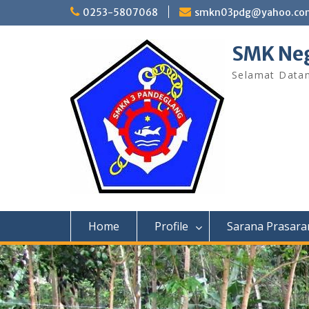
Skip
0253-5807068
smkn03pdg@yahoo.co
to
content
SMK Neg
Selamat Data
Home
Profile
Sarana Prasara