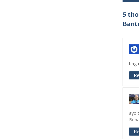
5 tho
Bant
bagu
Re
ayo 
Bupat
Re