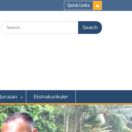
Quick Links
Search
for:
 Jurusan
Ekstrakurikuler