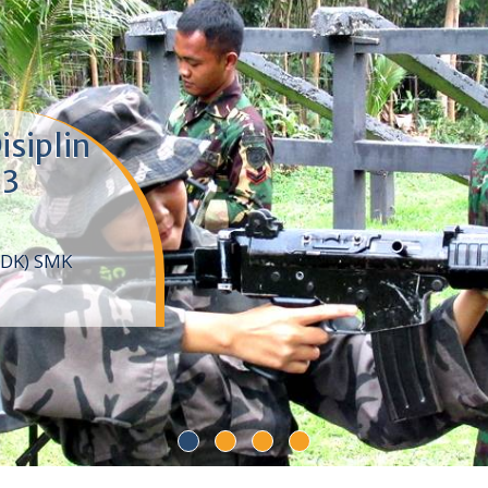
isiplin
 3
DDK) SMK