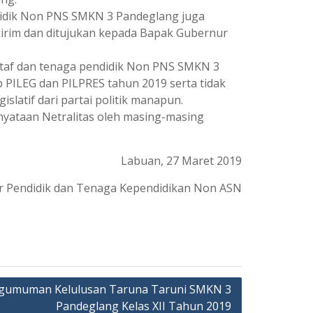
ndidik Non PNS SMKN 3 Pandeglang juga
kirim dan ditujukan kepada Bapak Gubernur
staf dan tenaga pendidik Non PNS SMKN 3
PILEG dan PILPRES tahun 2019 serta tidak
islatif dari partai politik manapun.
nyataan Netralitas oleh masing-masing
Labuan, 27 Maret 2019
r Pendidik dan Tenaga Kependidikan Non ASN
gumuman Kelulusan Taruna Taruni SMKN 3
Pandeglang Kelas XII Tahun 2019